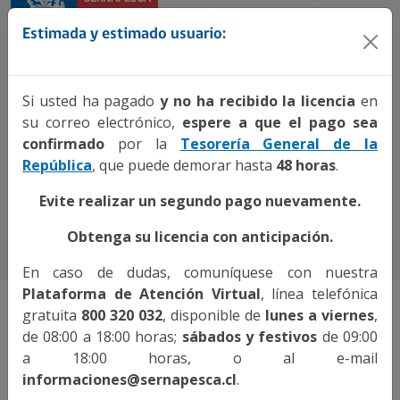
Estimada y estimado usuario:
Si usted ha pagado
y no ha recibido la licencia
en
su correo electrónico,
espere a que el pago sea
confirmado
por la
Tesorería General de la
República
, que puede demorar hasta
48 horas
.
Evite realizar un segundo pago nuevamente.
800 320 032
Contáctenos
Nuestras Oficinas
Obtenga su licencia con anticipación.
En caso de dudas, comuníquese con nuestra
Plataforma de Atención Virtual
, línea telefónica
Venta y emisión de licencias de pesca
gratuita
8
00 320 032
, disponible de
lunes a viernes
,
recreativa y pesca submarina.
de 08:00 a 18:00 horas;
sábados
y festivos
de 09:00
a 18:00 horas, o al e-mail
informaciones@sernapesca.cl
.