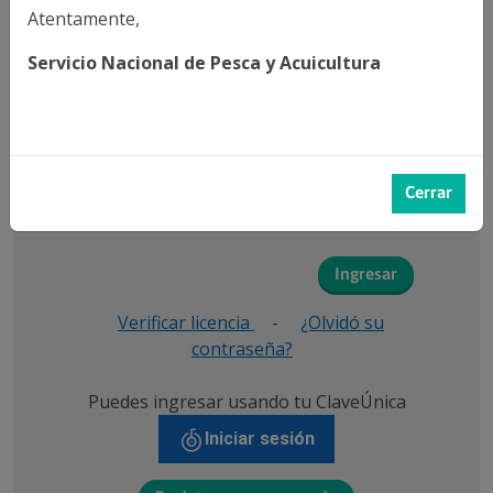
Atentamente,
E-mail
Servicio Nacional de Pesca y Acuicultura
Contraseña
Cerrar
Ingresar
Verificar licencia
-
¿Olvidó su
contraseña?
Puedes ingresar usando tu ClaveÚnica
Iniciar sesión